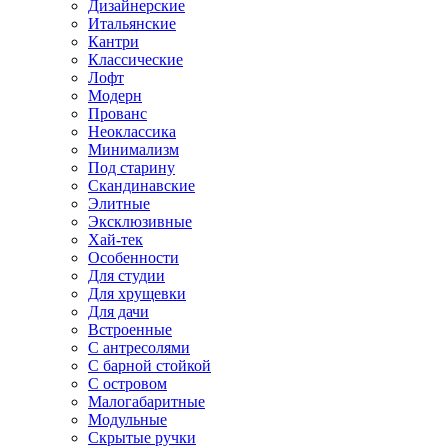
Дизайнерские
Итальянские
Кантри
Классические
Лофт
Модерн
Прованс
Неоклассика
Минимализм
Под старину
Скандинавские
Элитные
Эксклюзивные
Хай-тек
Особенности
Для студии
Для хрущевки
Для дачи
Встроенные
С антресолями
С барной стойкой
С островом
Малогабаритные
Модульные
Скрытые ручки