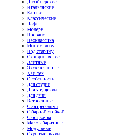
Дизайнерские
Итальянские
Кантри
Классические
Лофт
Модерн
Прованс
Неоклассика
Минимализм
Под старину
Скандинавские
Элитные
Эксклюзивные
Хай-тек
Особенности
Для студии
Для хрущевки
Для дачи
Встроенные
С антресолями
С барной стойкой
С островом
Малогабаритные
Модульные
Скрытые ручки