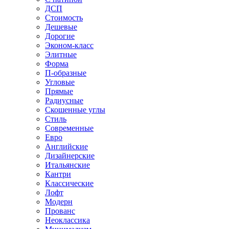
ДСП
Стоимость
Дешевые
Дорогие
Эконом-класс
Элитные
Форма
П-образные
Угловые
Прямые
Радиусные
Скошенные углы
Стиль
Современные
Евро
Английские
Дизайнерские
Итальянские
Кантри
Классические
Лофт
Модерн
Прованс
Неоклассика