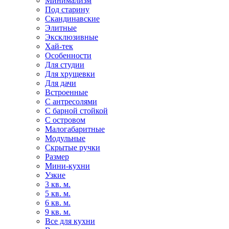
Минимализм
Под старину
Скандинавские
Элитные
Эксклюзивные
Хай-тек
Особенности
Для студии
Для хрущевки
Для дачи
Встроенные
С антресолями
С барной стойкой
С островом
Малогабаритные
Модульные
Скрытые ручки
Размер
Мини-кухни
Узкие
3 кв. м.
5 кв. м.
6 кв. м.
9 кв. м.
Все для кухни