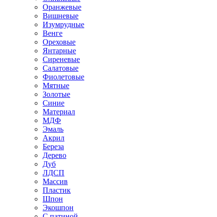
Оранжевые
Вишневые
Изумрудные
Венге
Ореховые
Янтарные
Сиреневые
Салатовые
Фиолетовые
Мятные
Золотые
Синие
Материал
МДФ
Эмаль
Акрил
Береза
Дерево
Дуб
ЛДСП
Массив
Пластик
Шпон
Экошпон
С патиной