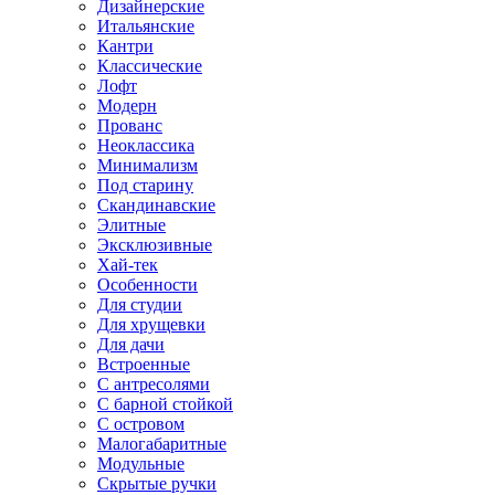
Дизайнерские
Итальянские
Кантри
Классические
Лофт
Модерн
Прованс
Неоклассика
Минимализм
Под старину
Скандинавские
Элитные
Эксклюзивные
Хай-тек
Особенности
Для студии
Для хрущевки
Для дачи
Встроенные
С антресолями
С барной стойкой
С островом
Малогабаритные
Модульные
Скрытые ручки