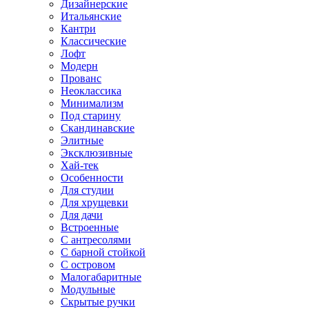
Дизайнерские
Итальянские
Кантри
Классические
Лофт
Модерн
Прованс
Неоклассика
Минимализм
Под старину
Скандинавские
Элитные
Эксклюзивные
Хай-тек
Особенности
Для студии
Для хрущевки
Для дачи
Встроенные
С антресолями
С барной стойкой
С островом
Малогабаритные
Модульные
Скрытые ручки