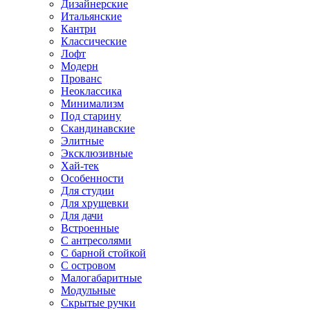
Дизайнерские
Итальянские
Кантри
Классические
Лофт
Модерн
Прованс
Неоклассика
Минимализм
Под старину
Скандинавские
Элитные
Эксклюзивные
Хай-тек
Особенности
Для студии
Для хрущевки
Для дачи
Встроенные
С антресолями
С барной стойкой
С островом
Малогабаритные
Модульные
Скрытые ручки