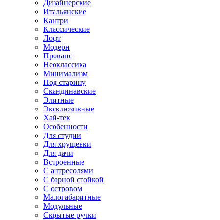
Дизайнерские
Итальянские
Кантри
Классические
Лофт
Модерн
Прованс
Неоклассика
Минимализм
Под старину
Скандинавские
Элитные
Эксклюзивные
Хай-тек
Особенности
Для студии
Для хрущевки
Для дачи
Встроенные
С антресолями
С барной стойкой
С островом
Малогабаритные
Модульные
Скрытые ручки