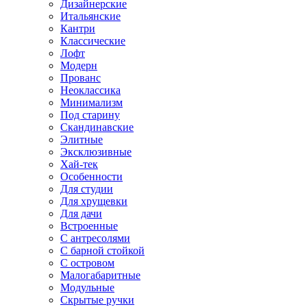
Дизайнерские
Итальянские
Кантри
Классические
Лофт
Модерн
Прованс
Неоклассика
Минимализм
Под старину
Скандинавские
Элитные
Эксклюзивные
Хай-тек
Особенности
Для студии
Для хрущевки
Для дачи
Встроенные
С антресолями
С барной стойкой
С островом
Малогабаритные
Модульные
Скрытые ручки