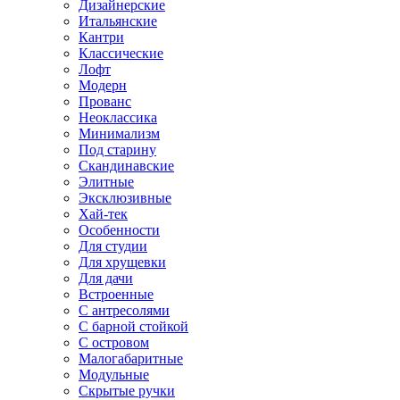
Дизайнерские
Итальянские
Кантри
Классические
Лофт
Модерн
Прованс
Неоклассика
Минимализм
Под старину
Скандинавские
Элитные
Эксклюзивные
Хай-тек
Особенности
Для студии
Для хрущевки
Для дачи
Встроенные
С антресолями
С барной стойкой
С островом
Малогабаритные
Модульные
Скрытые ручки