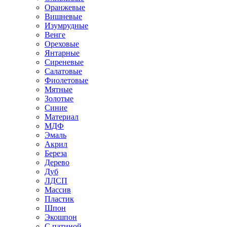
Оранжевые
Вишневые
Изумрудные
Венге
Ореховые
Янтарные
Сиреневые
Салатовые
Фиолетовые
Мятные
Золотые
Синие
Материал
МДФ
Эмаль
Акрил
Береза
Дерево
Дуб
ЛДСП
Массив
Пластик
Шпон
Экошпон
С патиной