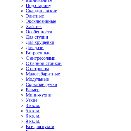
Минимализм
Под старину
Скандинавские
Элитные
Эксклюзивные
Хай-тек
Особенности
Для студии
Для хрущевки
Для дачи
Встроенные
С антресолями
С барной стойкой
С островом
Малогабаритные
Модульные
Скрытые ручки
Размер
Мини-кухни
Узкие
3 кв. м.
5 кв. м.
6 кв. м.
9 кв. м.
Все для кухни