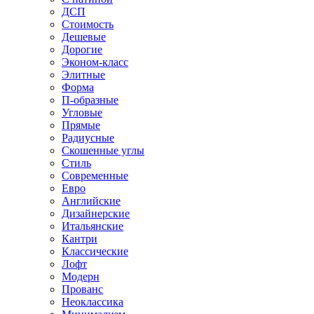
ДСП
Стоимость
Дешевые
Дорогие
Эконом-класс
Элитные
Форма
П-образные
Угловые
Прямые
Радиусные
Скошенные углы
Стиль
Современные
Евро
Английские
Дизайнерские
Итальянские
Кантри
Классические
Лофт
Модерн
Прованс
Неоклассика