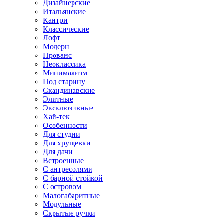
Дизайнерские
Итальянские
Кантри
Классические
Лофт
Модерн
Прованс
Неоклассика
Минимализм
Под старину
Скандинавские
Элитные
Эксклюзивные
Хай-тек
Особенности
Для студии
Для хрущевки
Для дачи
Встроенные
С антресолями
С барной стойкой
С островом
Малогабаритные
Модульные
Скрытые ручки