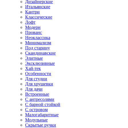
Дизайнерские
Итальянские
Кантри
Классические
Лофт
Модерн
Прованс
Неоклассика
Минимализм
Под старину
Скандинавские
Элитные
Эксклюзивные
Хай-тек
Особенности
Для студии
Для хрущевки
Для дачи
Встроенные
С антресолями
С барной стойкой
С островом
Малогабаритные
Модульные
Скрытые ручки