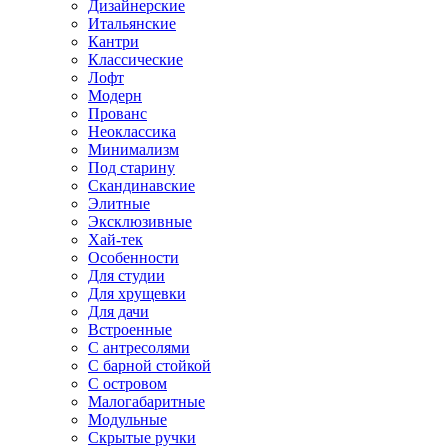
Дизайнерские
Итальянские
Кантри
Классические
Лофт
Модерн
Прованс
Неоклассика
Минимализм
Под старину
Скандинавские
Элитные
Эксклюзивные
Хай-тек
Особенности
Для студии
Для хрущевки
Для дачи
Встроенные
С антресолями
С барной стойкой
С островом
Малогабаритные
Модульные
Скрытые ручки