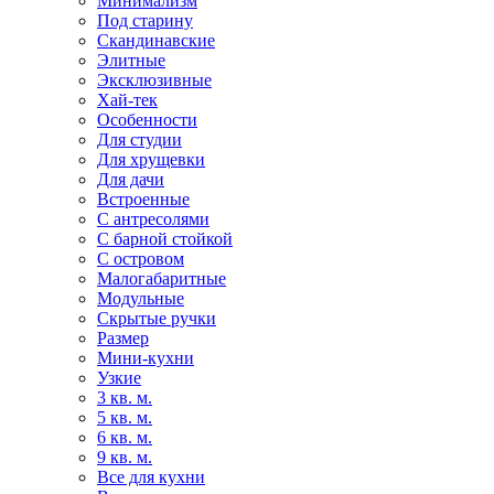
Минимализм
Под старину
Скандинавские
Элитные
Эксклюзивные
Хай-тек
Особенности
Для студии
Для хрущевки
Для дачи
Встроенные
С антресолями
С барной стойкой
С островом
Малогабаритные
Модульные
Скрытые ручки
Размер
Мини-кухни
Узкие
3 кв. м.
5 кв. м.
6 кв. м.
9 кв. м.
Все для кухни