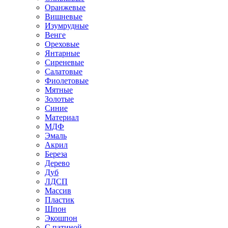
Оранжевые
Вишневые
Изумрудные
Венге
Ореховые
Янтарные
Сиреневые
Салатовые
Фиолетовые
Мятные
Золотые
Синие
Материал
МДФ
Эмаль
Акрил
Береза
Дерево
Дуб
ЛДСП
Массив
Пластик
Шпон
Экошпон
С патиной