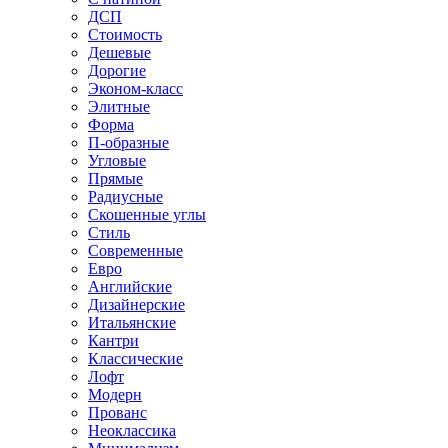
ДСП
Стоимость
Дешевые
Дорогие
Эконом-класс
Элитные
Форма
П-образные
Угловые
Прямые
Радиусные
Скошенные углы
Стиль
Современные
Евро
Английские
Дизайнерские
Итальянские
Кантри
Классические
Лофт
Модерн
Прованс
Неоклассика