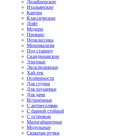
Дизайнерские
Итальянские
Кантри
Классические
Лофт
Модерн
Прованс
Неоклассика
Минимализм
Под старину
Скандинавские
Элитные
Эксклюзивные
Хай-тек
Особенности
Для студии
Для хрущевки
Для дачи
Встроенные
С антресолями
С барной стойкой
С островом
Малогабаритные
Модульные
Скрытые ручки