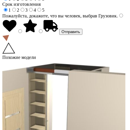
Срок изготовления
1
2
3
4
5
Пожалуйста, докажите, что вы человек, выбрав
Грузовик
.
Похожие модели