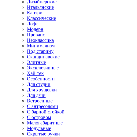
Дизайнерские
Итальянские
Кантри
Классические
Лофт
Модерн
Прованс
Неоклассика
Минимализм
Под старину
Скандинавские
Элитные
Эксклюзивные
Хай-тек
Особенности
Для студии
Для хрущевки
Для дачи
Встроенные
С антресолями
С барной стойкой
С островом
Малогабаритные
Модульные
Скрытые ручки