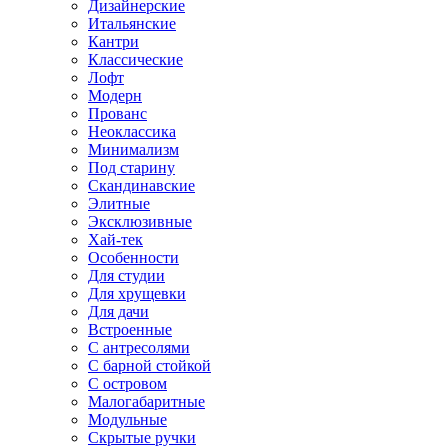
Дизайнерские
Итальянские
Кантри
Классические
Лофт
Модерн
Прованс
Неоклассика
Минимализм
Под старину
Скандинавские
Элитные
Эксклюзивные
Хай-тек
Особенности
Для студии
Для хрущевки
Для дачи
Встроенные
С антресолями
С барной стойкой
С островом
Малогабаритные
Модульные
Скрытые ручки