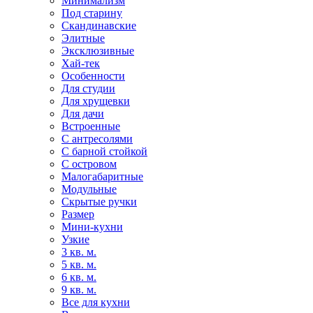
Минимализм
Под старину
Скандинавские
Элитные
Эксклюзивные
Хай-тек
Особенности
Для студии
Для хрущевки
Для дачи
Встроенные
С антресолями
С барной стойкой
С островом
Малогабаритные
Модульные
Скрытые ручки
Размер
Мини-кухни
Узкие
3 кв. м.
5 кв. м.
6 кв. м.
9 кв. м.
Все для кухни