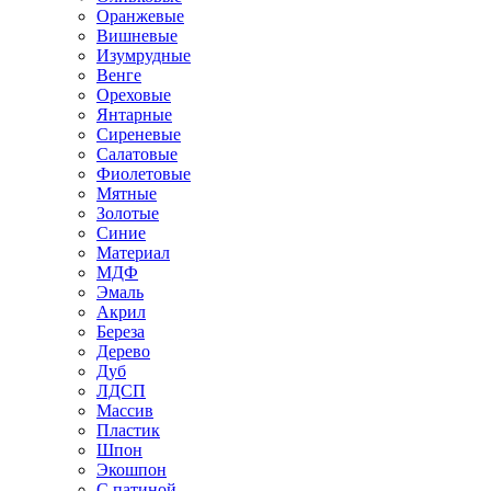
Оранжевые
Вишневые
Изумрудные
Венге
Ореховые
Янтарные
Сиреневые
Салатовые
Фиолетовые
Мятные
Золотые
Синие
Материал
МДФ
Эмаль
Акрил
Береза
Дерево
Дуб
ЛДСП
Массив
Пластик
Шпон
Экошпон
С патиной