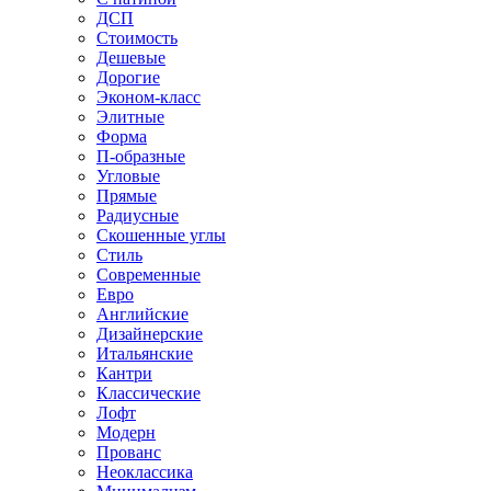
ДСП
Стоимость
Дешевые
Дорогие
Эконом-класс
Элитные
Форма
П-образные
Угловые
Прямые
Радиусные
Скошенные углы
Стиль
Современные
Евро
Английские
Дизайнерские
Итальянские
Кантри
Классические
Лофт
Модерн
Прованс
Неоклассика