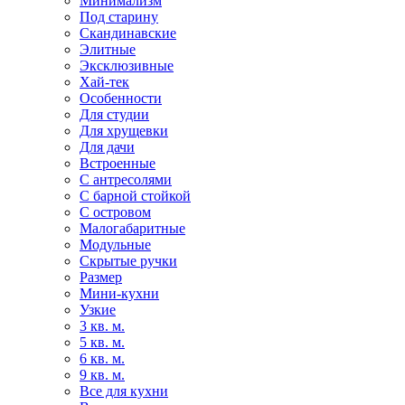
Минимализм
Под старину
Скандинавские
Элитные
Эксклюзивные
Хай-тек
Особенности
Для студии
Для хрущевки
Для дачи
Встроенные
С антресолями
С барной стойкой
С островом
Малогабаритные
Модульные
Скрытые ручки
Размер
Мини-кухни
Узкие
3 кв. м.
5 кв. м.
6 кв. м.
9 кв. м.
Все для кухни