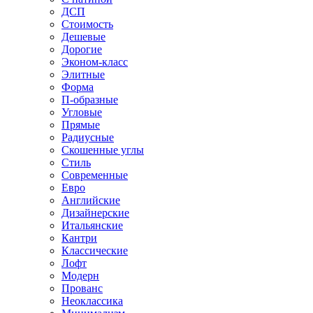
ДСП
Стоимость
Дешевые
Дорогие
Эконом-класс
Элитные
Форма
П-образные
Угловые
Прямые
Радиусные
Скошенные углы
Стиль
Современные
Евро
Английские
Дизайнерские
Итальянские
Кантри
Классические
Лофт
Модерн
Прованс
Неоклассика