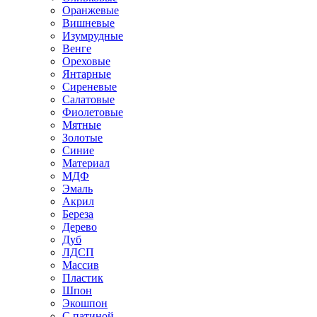
Оранжевые
Вишневые
Изумрудные
Венге
Ореховые
Янтарные
Сиреневые
Салатовые
Фиолетовые
Мятные
Золотые
Синие
Материал
МДФ
Эмаль
Акрил
Береза
Дерево
Дуб
ЛДСП
Массив
Пластик
Шпон
Экошпон
С патиной