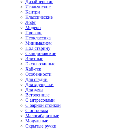
Дизайнерские
Итальянские
Кантри
Классические
Лофт
Модерн
Прованс
Неоклассика
Минимализм
Под старину
Скандинавские
Элитные
Эксклюзивные
Хай-тек
Особенности
Для студии
Для хрущевки
Для дачи
Встроенные
С антресолями
С барной стойкой
С островом
Малогабаритные
Модульные
Скрытые ручки