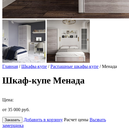
Главная
/
Шкафы-купе
/
Распашные шкафы-купе
/ Менада
Шкаф-купе Менада
Цена:
от 35 000
руб.
Добавить в корзину
Расчет цены
Вызвать
Заказать
замерщика