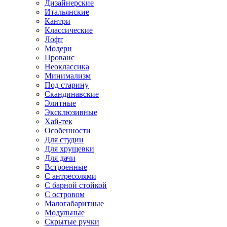
Дизайнерские
Итальянские
Кантри
Классические
Лофт
Модерн
Прованс
Неоклассика
Минимализм
Под старину
Скандинавские
Элитные
Эксклюзивные
Хай-тек
Особенности
Для студии
Для хрущевки
Для дачи
Встроенные
С антресолями
С барной стойкой
С островом
Малогабаритные
Модульные
Скрытые ручки