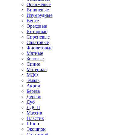
Оранжевые
Вишневые
Изумрудные
Венге
Ореховые
Янтарные
Сиреневые
Салатовые
Фиолетовые
Мятные
Золотые
Синие
Материал
МДФ
Эмаль
Акрил
Береза
Дерево
Дуб
ЛДСП
Массив
Пластик
Шпон
Экошпон
С патиной