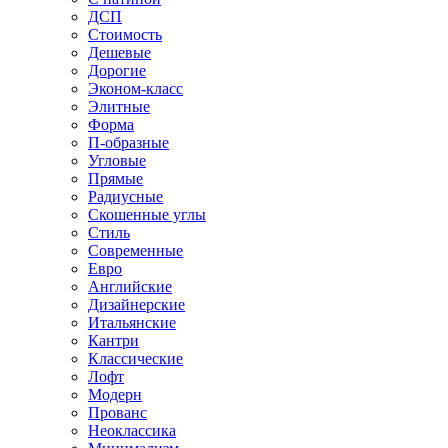
ДСП
Стоимость
Дешевые
Дорогие
Эконом-класс
Элитные
Форма
П-образные
Угловые
Прямые
Радиусные
Скошенные углы
Стиль
Современные
Евро
Английские
Дизайнерские
Итальянские
Кантри
Классические
Лофт
Модерн
Прованс
Неоклассика