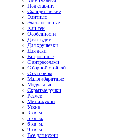
Минимализм
Под старину
Скандинавские
Элитные
Эксклюзивные
Хай-тек
Особенности
Для студии
Для хрущевки
Для дачи
Встроенные
С антресолями
С барной стойкой
С островом
Малогабаритные
Модульные
Скрытые ручки
Размер
Мини-кухни
Узкие
3 кв. м.
5 кв. м.
6 кв. м.
9 кв. м.
Все для кухни