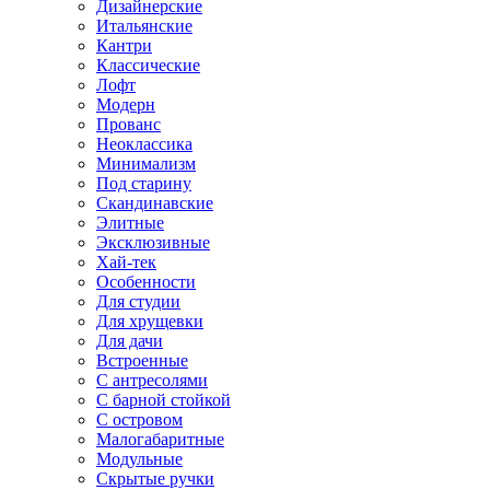
Дизайнерские
Итальянские
Кантри
Классические
Лофт
Модерн
Прованс
Неоклассика
Минимализм
Под старину
Скандинавские
Элитные
Эксклюзивные
Хай-тек
Особенности
Для студии
Для хрущевки
Для дачи
Встроенные
С антресолями
С барной стойкой
С островом
Малогабаритные
Модульные
Скрытые ручки