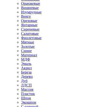
Оранжевые
Вишневые
Изумрудные
Венге
Ореховые
Янтарные
Сиреневые
Салатовые
Фиолетовые
Мятные
Золотые
Синие
Материал
МДФ
Эмаль
Акрил
Береза
Дерево
Дуб
ЛДСП
Массив
Пластик
Шпон
Экошпон
С патиной