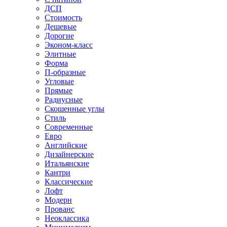
ДСП
Стоимость
Дешевые
Дорогие
Эконом-класс
Элитные
Форма
П-образные
Угловые
Прямые
Радиусные
Скошенные углы
Стиль
Современные
Евро
Английские
Дизайнерские
Итальянские
Кантри
Классические
Лофт
Модерн
Прованс
Неоклассика