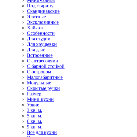
Минимализм
Под старину
Скандинавские
Элитные
Эксклюзивные
Хай-тек
Особенности
Для студии
Для хрущевки
Для дачи
Встроенные
С антресолями
С барной стойкой
С островом
Малогабаритные
Модульные
Скрытые ручки
Размер
Мини-кухни
Узкие
3 кв. м.
5 кв. м.
6 кв. м.
9 кв. м.
Все для кухни