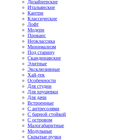
Дизайнерские
Итальянские
Кантри
Классические
Лофт
Модерн
Прованс
Неоклассика
Минимализм
Под старину
Скандинавские
Элитные
Эксклюзивные
Хай-тек
Особенности
Для студии
Для хрущевки
Для дачи
Встроенные
С антресолями
С барной стойкой
С островом
Малогабаритные
Модульные
Скрытые ручки