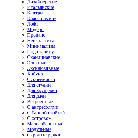
Дизайнерские
Итальянские
Кантри
Классические
Лофт
Модерн
Прованс
Неоклассика
Минимализм
Под старину
Скандинавские
Элитные
Эксклюзивные
Хай-тек
Особенности
Для студии
Для хрущевки
Для дачи
Встроенные
С антресолями
С барной стойкой
С островом
Малогабаритные
Модульные
Скрытые ручки