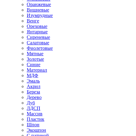
Оранжевые
Вишневые
Изумрудные
Венге
Ореховые
Янтарные
Сиреневые
Салатовые
Фиолетовые
Мятные
Золотые
Синие
Материал
МДФ
Эмаль
Акрил
Береза
Дерево
Дуб
ЛДСП
Массив
Пластик
Шпон
Экошпон
С патиной