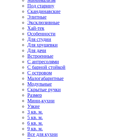
Минимализм
Под старину
Скандинавские
Элитные
Эксклюзивные
Хай-тек
Особенности
Для студии
Для хрущевки
Для дачи
Встроенные
С антресолями
С барной стойкой
С островом
Малогабаритные
Модульные
Скрытые ручки
Размер
Мини-кухни
Узкие
3 кв. м.
5 кв. м.
6 кв. м.
9 кв. м.
Все для кухни