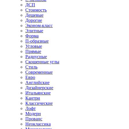
ДСП
Стоимость
Дешевые
Дорогие
Эконом-класс
Элитные
Форма
П-образные
Угловые
Прямые
Радиусные
Скошенные углы
Стиль
Современные
Евро
Английские
Дизайнерские
Итальянские
Кантри
Классические
Лофт
Модерн
Прованс
Неоклассика