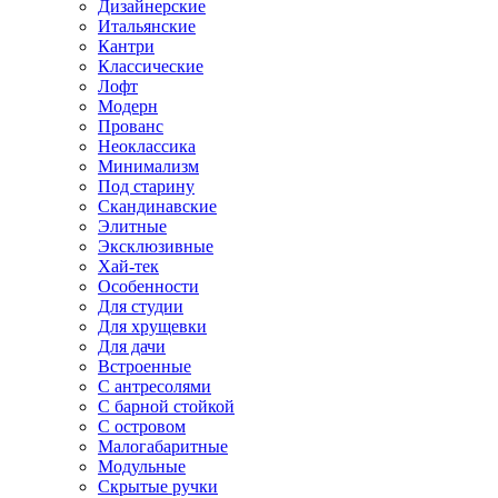
Дизайнерские
Итальянские
Кантри
Классические
Лофт
Модерн
Прованс
Неоклассика
Минимализм
Под старину
Скандинавские
Элитные
Эксклюзивные
Хай-тек
Особенности
Для студии
Для хрущевки
Для дачи
Встроенные
С антресолями
С барной стойкой
С островом
Малогабаритные
Модульные
Скрытые ручки