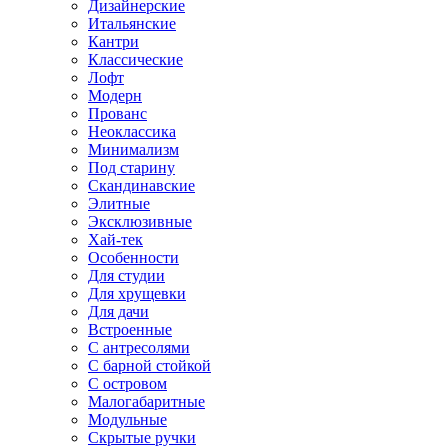
Дизайнерские
Итальянские
Кантри
Классические
Лофт
Модерн
Прованс
Неоклассика
Минимализм
Под старину
Скандинавские
Элитные
Эксклюзивные
Хай-тек
Особенности
Для студии
Для хрущевки
Для дачи
Встроенные
С антресолями
С барной стойкой
С островом
Малогабаритные
Модульные
Скрытые ручки