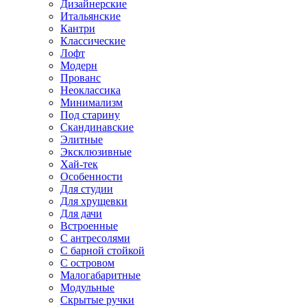
Дизайнерские
Итальянские
Кантри
Классические
Лофт
Модерн
Прованс
Неоклассика
Минимализм
Под старину
Скандинавские
Элитные
Эксклюзивные
Хай-тек
Особенности
Для студии
Для хрущевки
Для дачи
Встроенные
С антресолями
С барной стойкой
С островом
Малогабаритные
Модульные
Скрытые ручки