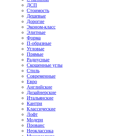
ДСП
Стоимость
Дешевые
Дорогие
Эконом-класс
Элитные
Форма
П-образные
Угловые
Прямые
Радиусные
Скошенные углы
Стиль
Современные
Евро
Английские
Дизайнерские
Итальянские
Кантри
Классические
Лофт
Модерн
Прованс
Неоклассика