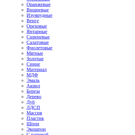
Оранжевые
Вишневые
Изумрудные
Венге
Ореховые
Янтарные
Сиреневые
Салатовые
Фиолетовые
Мятные
Золотые
Синие
Материал
МДФ
Эмаль
Акрил
Береза
Дерево
Дуб
ЛДСП
Массив
Пластик
Шпон
Экошпон
С патиной