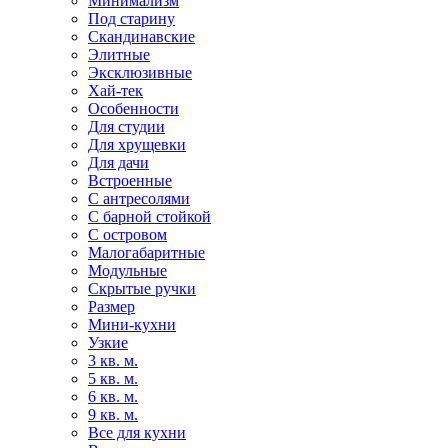
Минимализм
Под старину
Скандинавские
Элитные
Эксклюзивные
Хай-тек
Особенности
Для студии
Для хрущевки
Для дачи
Встроенные
С антресолями
С барной стойкой
С островом
Малогабаритные
Модульные
Скрытые ручки
Размер
Мини-кухни
Узкие
3 кв. м.
5 кв. м.
6 кв. м.
9 кв. м.
Все для кухни