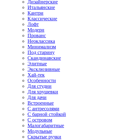
Дизайнерские
Итальянские
Кантри
Классические
Лофт
Модерн
Прованс
Неоклассика
Минимализм
Под старину
Скандинавские
Элитные
Эксклюзивные
Хай-тек
Особенности
Для студии
Для хрущевки
Для дачи
Встроенные
С антресолями
С барной стойкой
С островом
Малогабаритные
Модульные
Скрытые ручки