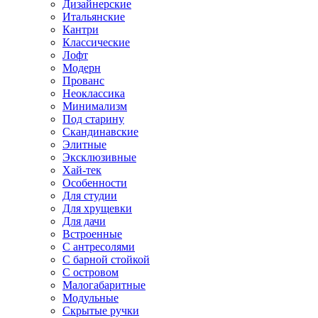
Дизайнерские
Итальянские
Кантри
Классические
Лофт
Модерн
Прованс
Неоклассика
Минимализм
Под старину
Скандинавские
Элитные
Эксклюзивные
Хай-тек
Особенности
Для студии
Для хрущевки
Для дачи
Встроенные
С антресолями
С барной стойкой
С островом
Малогабаритные
Модульные
Скрытые ручки