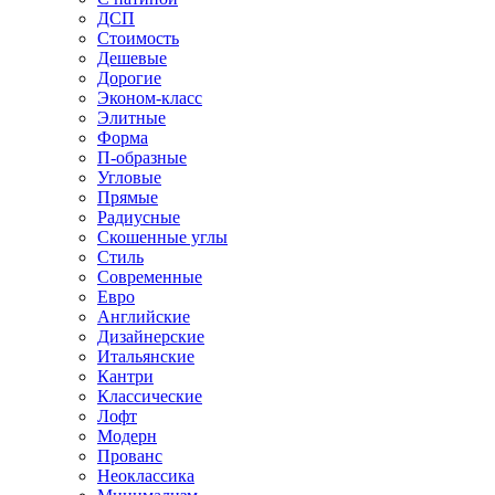
ДСП
Стоимость
Дешевые
Дорогие
Эконом-класс
Элитные
Форма
П-образные
Угловые
Прямые
Радиусные
Скошенные углы
Стиль
Современные
Евро
Английские
Дизайнерские
Итальянские
Кантри
Классические
Лофт
Модерн
Прованс
Неоклассика