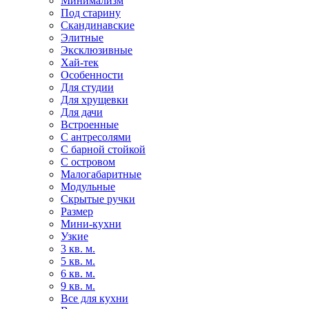
Минимализм
Под старину
Скандинавские
Элитные
Эксклюзивные
Хай-тек
Особенности
Для студии
Для хрущевки
Для дачи
Встроенные
С антресолями
С барной стойкой
С островом
Малогабаритные
Модульные
Скрытые ручки
Размер
Мини-кухни
Узкие
3 кв. м.
5 кв. м.
6 кв. м.
9 кв. м.
Все для кухни