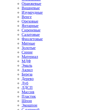
Оранжевые
Вишневые
Изумрудные
Венге
Ореховые
Янтарные
Сиреневые
Салатовые
Фиолетовые
Мятные
Золотые
Синие
Материал
МДФ
Эмаль
Акрил
Береза
Дерево
Дуб
ЛДСП
Массив
Пластик
Шпон
Экошпон
С патиной