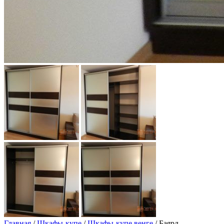
Главная
/
Шкафы-купе
/
Шкафы-купе венге
/ Баярд