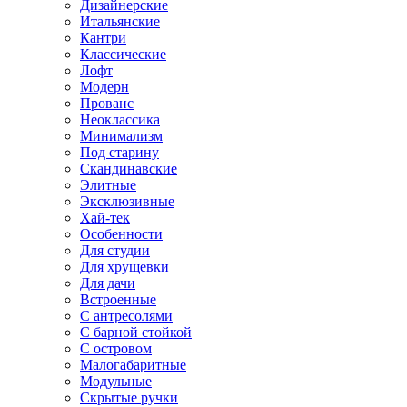
Дизайнерские
Итальянские
Кантри
Классические
Лофт
Модерн
Прованс
Неоклассика
Минимализм
Под старину
Скандинавские
Элитные
Эксклюзивные
Хай-тек
Особенности
Для студии
Для хрущевки
Для дачи
Встроенные
С антресолями
С барной стойкой
С островом
Малогабаритные
Модульные
Скрытые ручки