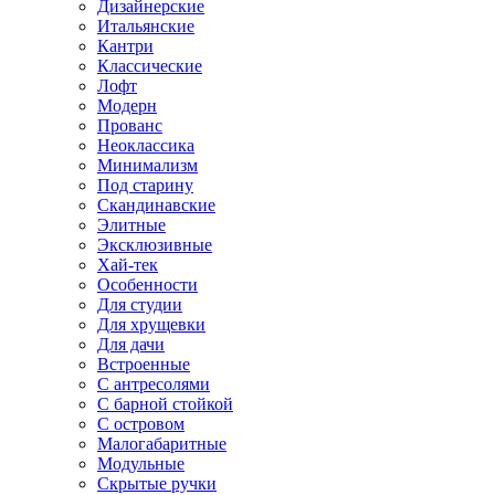
Дизайнерские
Итальянские
Кантри
Классические
Лофт
Модерн
Прованс
Неоклассика
Минимализм
Под старину
Скандинавские
Элитные
Эксклюзивные
Хай-тек
Особенности
Для студии
Для хрущевки
Для дачи
Встроенные
С антресолями
С барной стойкой
С островом
Малогабаритные
Модульные
Скрытые ручки