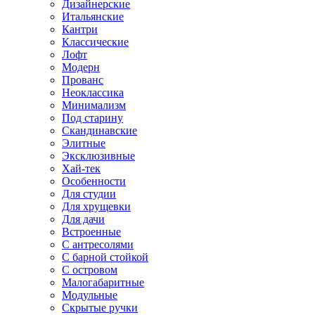
Дизайнерские
Итальянские
Кантри
Классические
Лофт
Модерн
Прованс
Неоклассика
Минимализм
Под старину
Скандинавские
Элитные
Эксклюзивные
Хай-тек
Особенности
Для студии
Для хрущевки
Для дачи
Встроенные
С антресолями
С барной стойкой
С островом
Малогабаритные
Модульные
Скрытые ручки