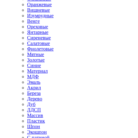
Оранжевые
Вишневые
Изумрудные
Венге
Ореховые
Янтарные
Сиреневые
Салатовые
Фиолетовые
Мятные
Золотые
Синие
Материал
МДФ
Эмаль
Акрил
Береза
Дерево
Дуб
ЛДСП
Массив
Пластик
Шпон
Экошпон
С патиной