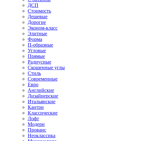
ДСП
Стоимость
Дешевые
Дорогие
Эконом-класс
Элитные
Форма
П-образные
Угловые
Прямые
Радиусные
Скошенные углы
Стиль
Современные
Евро
Английские
Дизайнерские
Итальянские
Кантри
Классические
Лофт
Модерн
Прованс
Неоклассика