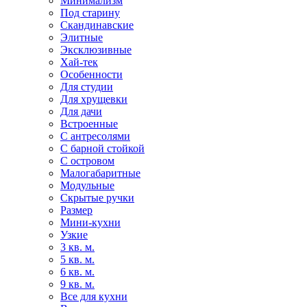
Минимализм
Под старину
Скандинавские
Элитные
Эксклюзивные
Хай-тек
Особенности
Для студии
Для хрущевки
Для дачи
Встроенные
С антресолями
С барной стойкой
С островом
Малогабаритные
Модульные
Скрытые ручки
Размер
Мини-кухни
Узкие
3 кв. м.
5 кв. м.
6 кв. м.
9 кв. м.
Все для кухни