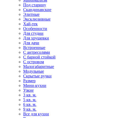
Минимализм
Под старину
Скандинавские
Элитные
Эксклюзивные
Хай-тек
Особенности
Для студии
Для хрущевки
Для дачи
Встроенные
С антресолями
С барной стойкой
С островом
Малогабаритные
Модульные
Скрытые ручки
Размер
Мини-кухни
Узкие
3 кв. м.
5 кв. м.
6 кв. м.
9 кв. м.
Все для кухни