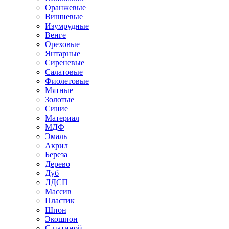
Оранжевые
Вишневые
Изумрудные
Венге
Ореховые
Янтарные
Сиреневые
Салатовые
Фиолетовые
Мятные
Золотые
Синие
Материал
МДФ
Эмаль
Акрил
Береза
Дерево
Дуб
ЛДСП
Массив
Пластик
Шпон
Экошпон
С патиной