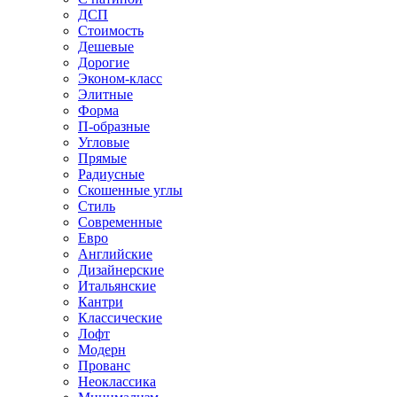
ДСП
Стоимость
Дешевые
Дорогие
Эконом-класс
Элитные
Форма
П-образные
Угловые
Прямые
Радиусные
Скошенные углы
Стиль
Современные
Евро
Английские
Дизайнерские
Итальянские
Кантри
Классические
Лофт
Модерн
Прованс
Неоклассика