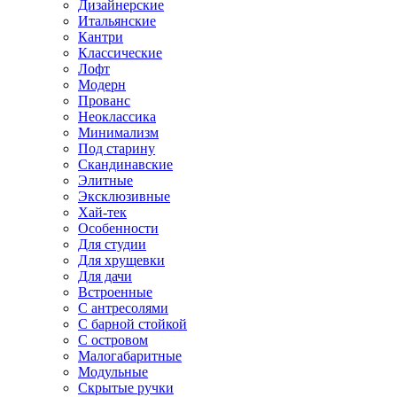
Дизайнерские
Итальянские
Кантри
Классические
Лофт
Модерн
Прованс
Неоклассика
Минимализм
Под старину
Скандинавские
Элитные
Эксклюзивные
Хай-тек
Особенности
Для студии
Для хрущевки
Для дачи
Встроенные
С антресолями
С барной стойкой
С островом
Малогабаритные
Модульные
Скрытые ручки