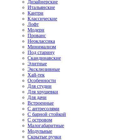
Дизайнерские
Итальянские
Кантри
Классические
Лофт
Модерн
Прованс
Неоклассика
Минимализм
Под старину
Скандинавские
Элитные
Эксклюзивные
Хай-тек
Особенности
Для студии
Для хрущевки
Для дачи
Встроенные
С антресолями
С барной стойкой
С островом
Малогабаритные
Модульные
Скрытые ручки