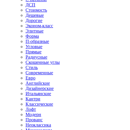
ДСП
Стоимость
Дешевые
Дорогие
Эконом-класс
Элитные
Форма
П-образные
Угловые
Прямые
Радиусные
Скошенные углы
Стиль
Современные
Евро
Английские
Дизайнерские
Итальянские
Кантри
Классические
Лофт
Модерн
Прованс
Неоклассика