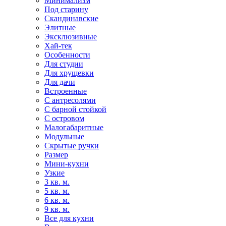
Минимализм
Под старину
Скандинавские
Элитные
Эксклюзивные
Хай-тек
Особенности
Для студии
Для хрущевки
Для дачи
Встроенные
С антресолями
С барной стойкой
С островом
Малогабаритные
Модульные
Скрытые ручки
Размер
Мини-кухни
Узкие
3 кв. м.
5 кв. м.
6 кв. м.
9 кв. м.
Все для кухни