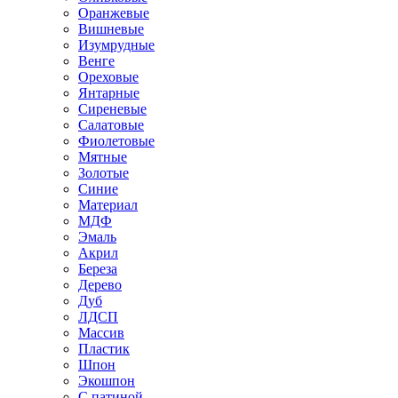
Оранжевые
Вишневые
Изумрудные
Венге
Ореховые
Янтарные
Сиреневые
Салатовые
Фиолетовые
Мятные
Золотые
Синие
Материал
МДФ
Эмаль
Акрил
Береза
Дерево
Дуб
ЛДСП
Массив
Пластик
Шпон
Экошпон
С патиной