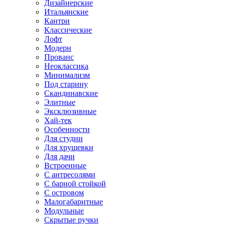
Дизайнерские
Итальянские
Кантри
Классические
Лофт
Модерн
Прованс
Неоклассика
Минимализм
Под старину
Скандинавские
Элитные
Эксклюзивные
Хай-тек
Особенности
Для студии
Для хрущевки
Для дачи
Встроенные
С антресолями
С барной стойкой
С островом
Малогабаритные
Модульные
Скрытые ручки