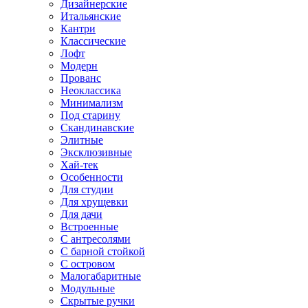
Дизайнерские
Итальянские
Кантри
Классические
Лофт
Модерн
Прованс
Неоклассика
Минимализм
Под старину
Скандинавские
Элитные
Эксклюзивные
Хай-тек
Особенности
Для студии
Для хрущевки
Для дачи
Встроенные
С антресолями
С барной стойкой
С островом
Малогабаритные
Модульные
Скрытые ручки