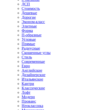
ДСП
Стоимость
Дешевые
Дорогие
Эконом-класс
Элитные
Форма
П-образные
Угловые
Прямые
Радиусные
Скошенные углы
Стиль
Современные
Евро
Английские
Дизайнерские
Итальянские
Кантри
Классические
Лофт
Модерн
Прованс
Неоклассика