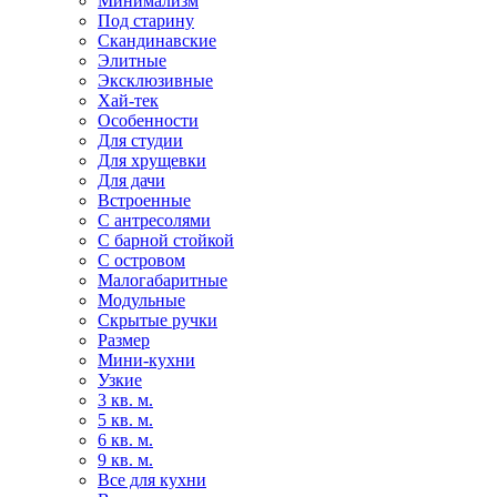
Минимализм
Под старину
Скандинавские
Элитные
Эксклюзивные
Хай-тек
Особенности
Для студии
Для хрущевки
Для дачи
Встроенные
С антресолями
С барной стойкой
С островом
Малогабаритные
Модульные
Скрытые ручки
Размер
Мини-кухни
Узкие
3 кв. м.
5 кв. м.
6 кв. м.
9 кв. м.
Все для кухни