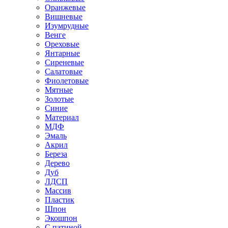
Оранжевые
Вишневые
Изумрудные
Венге
Ореховые
Янтарные
Сиреневые
Салатовые
Фиолетовые
Мятные
Золотые
Синие
Материал
МДФ
Эмаль
Акрил
Береза
Дерево
Дуб
ЛДСП
Массив
Пластик
Шпон
Экошпон
С патиной