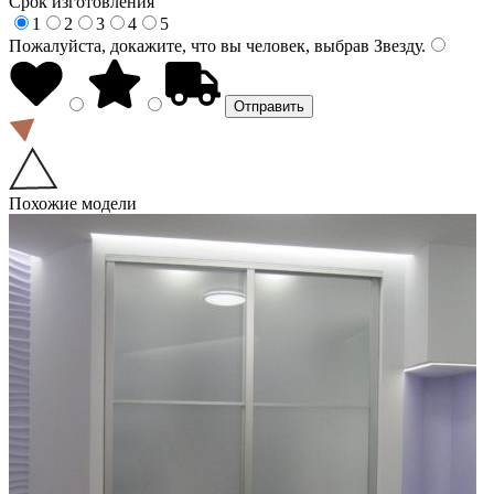
Срок изготовления
1
2
3
4
5
Пожалуйста, докажите, что вы человек, выбрав
Звезду
.
Похожие модели