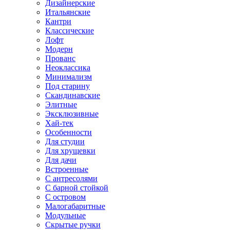
Дизайнерские
Итальянские
Кантри
Классические
Лофт
Модерн
Прованс
Неоклассика
Минимализм
Под старину
Скандинавские
Элитные
Эксклюзивные
Хай-тек
Особенности
Для студии
Для хрущевки
Для дачи
Встроенные
С антресолями
С барной стойкой
С островом
Малогабаритные
Модульные
Скрытые ручки