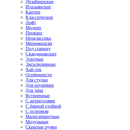
Дизайнерские
Итальянские
Кантри
Классические
Лофт
Модерн
Прованс
Неоклассика
Минимализм
Под старину
Скандинавские
Элитные
Эксклюзивные
Хай-тек
Особенности
Для студии
Для хрущевки
Для дачи
Встроенные
С антресолями
С барной стойкой
С островом
Малогабаритные
Модульные
Скрытые ручки