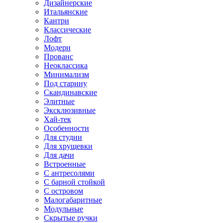
Дизайнерские
Итальянские
Кантри
Классические
Лофт
Модерн
Прованс
Неоклассика
Минимализм
Под старину
Скандинавские
Элитные
Эксклюзивные
Хай-тек
Особенности
Для студии
Для хрущевки
Для дачи
Встроенные
С антресолями
С барной стойкой
С островом
Малогабаритные
Модульные
Скрытые ручки