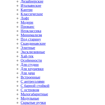
Дизайнерские
Итальянские
Кантри
Классические
Лофт
Модерн
Прованс
Неоклассика
Минимализм
Под старину
Скандинавские
Элитные
Эксклюзивные
Хай-тек
Особенности
Для студии
Для хрущевки
Для дачи
Встроенные
С антресолями
С барной стойкой
С островом
Малогабаритные
Модульные
Скрытые ручки