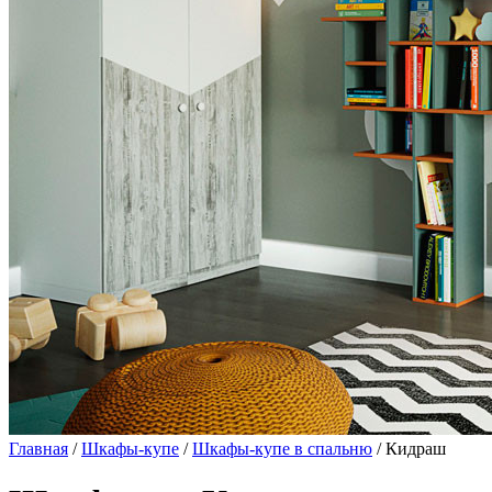
Главная
/
Шкафы-купе
/
Шкафы-купе в спальню
/ Кидраш