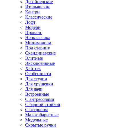
Дизайнерские
Итальянские
Кантри
Классические
Лофт
Модерн
Прованс
Неоклассика
Минимализм
Под старину
Скандинавские
Элитные
Эксклюзивные
Хай-тек
Особенности
Для студии
Для хрущевки
Для дачи
Встроенные
С антресолями
С барной стойкой
С островом
Малогабаритные
Модульные
Скрытые ручки